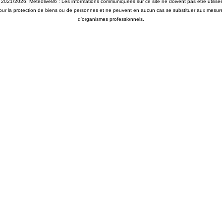
 2021/2026, Météolive86 : Les informations communiquées sur ce site ne doivent pas être utilisé
our la protection de biens ou de personnes et ne peuvent en aucun cas se substituer aux mesur
d'organismes professionnels.