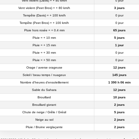
Vent violent (Davis) = + 80 km/h
0 jour
Vent violent (Peet Bros) = + 80 km/h
3 jours
Tempête (Davis) = + 100 km/h
0 jour
Tempête (Peet Bros) = + 100 km/h
0 jour
Pluie hors rosée = + 0.4 mm
65 jours
Pluie = + 10 mm
5 jours
Pluie = + 15 mm
1 jour
Pluie = + 30 mm
0 jour
Pluie = + 50 mm
0 jour
Orage / averse orageuse
12 jours
Soleil / beau temps / nuageux
145 jours
Nombre d'heures d'ensoleillement
1 390 h 06 min
Sable du Sahara
12 jours
Brouillard
10 jours
Brouillard givrant
2 jours
Chute de neige / Grêle / Grésil
5 jours
Neige au sol
2 jours
Pluie / Bruine verglaçante
2 jours