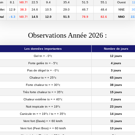
uin
8.1
!40.7!
22.5
9.4
35.4
51.5
55.1
Ouest
11
llet
12.9
38.3
24.6
10.5
29.0
46.7
48.4
NNE
30
tal
- 6.3
!40.7!
14.5
12.0
51.5
78.9
82.6
NNO
22
Observations Année 2026 :
Les données importantes
Nombre de jours
Gel tn = - 0°c
12 jours
Forte gelée tn = - 5°c
4 jours
Pas de dégel tx = - 0°c
3 jours
Chaleur tx = + 25°c
65 jours
Forte chaleur tx = + 30°c
38 jours
Très forte chaleur tx = + 35°c
15 jours
Chaleur extrême tx = + 40°c
2 jours
Nuit tropicale tn = + 19°c
23 jours
Canicule tn = + 19°c / tx = + 35°c
14 jours
Vent fort (Davis) = + 60 km/h
11 jours
Vent fort (Peet Bros) = + 60 km/h
13 jours