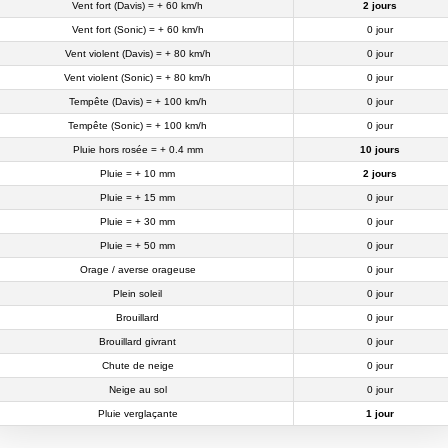
Vent fort (Davis) = + 60 km/h
2 jours
Vent fort (Sonic) = + 60 km/h
0 jour
Vent violent (Davis) = + 80 km/h
0 jour
Vent violent (Sonic) = + 80 km/h
0 jour
Tempête (Davis) = + 100 km/h
0 jour
Tempête (Sonic) = + 100 km/h
0 jour
Pluie hors rosée = + 0.4 mm
10 jours
Pluie = + 10 mm
2 jours
Pluie = + 15 mm
0 jour
Pluie = + 30 mm
0 jour
Pluie = + 50 mm
0 jour
Orage / averse orageuse
0 jour
Plein soleil
0 jour
Brouillard
0 jour
Brouillard givrant
0 jour
Chute de neige
0 jour
Neige au sol
0 jour
Pluie verglaçante
1 jour